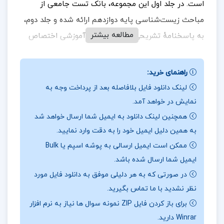
است. در جلد اول این مجموعه، بانک تست جامعی از
مباحث زیست‌شناسی پایه دوازدهم ارائه شده و جلد دوم،
مطالعه بیشتر
به پاسخنامهٔ تشریحی و باکس نکات آموزشی اختصاص
یافته است.
راهنمای خرید:
لینک دانلود فایل بلافاصله بعد از پرداخت وجه به
در بخشی از کتاب زیست شناسی جامع دوازدهم
نمایش در خواهد آمد.
میخوانیم
همچنین لینک دانلود به ایمیل شما ارسال خواهد شد
به همین دلیل ایمیل خود را به دقت وارد نمایید.
طرح روی جلد کتاب زیست‌شناسی دوازدهم هرکول،
ممکن است ایمیل ارسالی به پوشه اسپم یا Bulk
تصویری از یک فرد عظیم‌الجثه است که خود را با قلم و
ایمیل شما ارسال شده باشد.
مداد، مسلح کرده است. این طرح، به این موضوع اشاره
در صورتی که به هر دلیلی موفق به دانلود فایل مورد
دارد که مهم‌ترین سلاح و ابزاری که دانش‌آموزان و
نظر نشدید با ما تماس بگیرید.
برای باز کردن فایل ZIP نمونه سوال ها نیاز به نرم افزار
داوطلبان کنکوری می‌توانند خود را با آن مسلح کنند تا
Winrar دارید.
پیروز شوند.