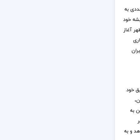
ددی به
یشه خود
هر آغاز
اری
ران
ق خود
ن،
ن به
ر
هد و به