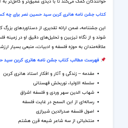
خوانندگان کمک می‌کند تا با دیدی عمیق‌تر و کامل‌تر به 
کتاب جشن نامه هانری کربن سید حسین نصر برای چه ک
این جشننامه، ضمن ارائه تقدیری از دستاوردهای بزرگ کر
شوند و از نگاه تیزبین و تحلیل‌های دقیق او در زمینه ف
علاقه‌مندان به حوزه فلسفه و ادبیات، منبعی بسیار ارز
فهرست مطالب کتاب جشن نامه هانری کربن سید ح
مقدمه – زندگی و آثار و افکار استاد هانری کربن
سلسله الاولیا، نوربخش قهستانی
شهاب الدین سهر وردی و فلسفه اشراق
رساله‌ای از ابن السمح در غایت فلسفه
اصول فلسفه صدرالدین شیرازی
منتخباتی از سه شاعر شیعه قرن هشتم