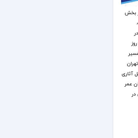
 بخش
ر
وز
تفسیر
تهران
ل آثاری
ان عمر
در