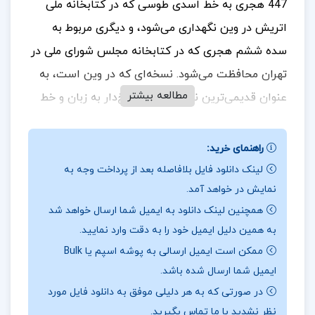
447 هجری به خط اسدی طوسی که در کتابخانه ملی
اتریش در وین نگهداری می‌شود، و دیگری مربوط به
سده ششم هجری که در کتابخانه مجلس شورای ملی در
تهران محافظت می‌شود. نسخه‌ای که در وین است، به
مطالعه بیشتر
عنوان قدیمی‌ترین نسخه خطی تاریخ‌دار به زبان و خط
فارسی شناخته می‌شود.
راهنمای خرید:
لینک دانلود فایل بلافاصله بعد از پرداخت وجه به
در بخشی از کتاب الابنیه عن حقایق الادویه موفق الدین
نمایش در خواهد آمد.
ابومنصور علی الهروی
همچنین لینک دانلود به ایمیل شما ارسال خواهد شد
به همین دلیل ایمیل خود را به دقت وارد نمایید.
الابنیه عن حقایق الادویه” نوشته موفق الدین ابومنصور
ممکن است ایمیل ارسالی به پوشه اسپم یا Bulk
علی الهروی، یکی از نخستین آثار مهم در زمینه
ایمیل شما ارسال شده باشد.
داروسازی و طب سنتی فارسی است. این کتاب به
در صورتی که به هر دلیلی موفق به دانلود فایل مورد
بررسی ویژگی‌ها و خواص مختلف داروهای گیاهی و مواد
نظر نشدید با ما تماس بگیرید.