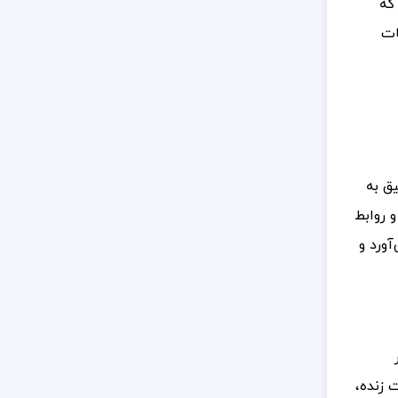
که
ات
یق به
 روابط
آورد و
ت زنده،