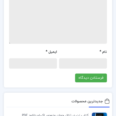
به تاریخ ایران و دوره قاجاریه منبعی ارزشمند به شمار
می‌آید. ترجمه کردبچه نیز روان و وفادار به اصل بوده و
برای خواننده ایرانی خواندنی و جذاب است.
کتاب سفرنامه بنجامین مهندس محمدحسین کردبچه
برای چه کسانی مناسب است؟
نام
*
ایمیل
*
خرید کتاب سفرنامه بنجامین به ترجمه مهندس
محمدحسین کردبچه برای علاقه‌مندان به تاریخ و
فرهنگ ایران دوره قاجار توصیه می‌شود، زیرا این اثر
دیدگاه منحصربه‌فرد یک دیپلمات آمریکایی را از زندگی،
سیاست و فرهنگ ایران آن زمان به تصویر می‌کشد.
بنجامین به عنوان نخستین سفیر آمریکا در ایران،
جدیدترین محصولات
نگاهی متفاوت و تازه به مسائل سیاسی و اجتماعی
کتاب زن در تئاتر جهان منوچهر اکبرلو دانلود PDF