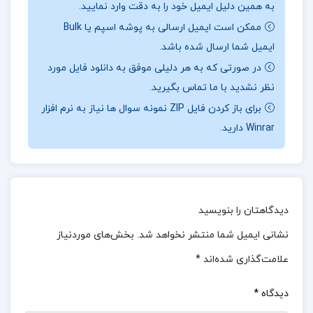
به همین دلیل ایمیل خود را به دقت وارد نمایید.
در ان موقع تنها وسیله مسافرت میان انگلستان و ایران
ممکن است ایمیل ارسالی به پوشه اسپم یا Bulk
کشتیهای بزرگ بادبانی بود و هنوز از کشتیهای بخار
ایمیل شما ارسال شده باشد.
استفاده نمیشد بهمین دلیل حاج میرزا ابوالحسن خان و
در صورتی که به هر دلیلی موفق به دانلود فایل مورد
سر گوراوزلی در بندر پلیموت انگلستان سوار یک کشتی
نظر نشدید با ما تماس بگیرید.
برای باز کردن فایل ZIP نمونه سوال ها نیاز به نرم افزار
بادی شده و بطرف ایران حرکت نمودند.
Winrar دارید.
درباره کتاب سفرنامه بنجامین مهندس محمدحسین
کردبچه
کتاب سفرنامه بنجامین که به همت مهندس
دیدگاهتان را بنویسید
محمدحسین کردبچه ترجمه شده، گزارشی جذاب و
نشانی ایمیل شما منتشر نخواهد شد.
بخش‌های موردنیاز
دقیق از ایران دوره قاجار را از دیدگاه بنجامین،
علامت‌گذاری شده‌اند
*
نخستین سفیر آمریکا در ایران، ارائه می‌دهد. این اثر،
شرایط سیاسی، اجتماعی، و فرهنگی ایران را از منظر
دیدگاه
*
یک دیپلمات خارجی بررسی می‌کند و برای علاقه‌مندان