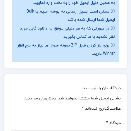
به همین دلیل ایمیل خود را به دقت وارد نمایید.
درباره کتاب عظیم تر از یک زندگی مارلون براندو
ممکن است ایمیل ارسالی به پوشه اسپم یا Bulk
ایمیل شما ارسال شده باشد.
ترجمه‌ی فارسی این اثر بر اساس آخرین متن
در صورتی که به هر دلیلی موفق به دانلود فایل مورد
تجدیدنظر شده‌ی کتاب مقدس اورشلیم که در سال
نظر نشدید با ما تماس بگیرید.
۱۹۹۸ منتشر شده است، تهیه شده است. مترجم علاوه
برای باز کردن فایل ZIP نمونه سوال ها نیاز به نرم افزار
Winrar دارید.
بر پیروی دقیق از متن کتاب مقدس اورشلیم، برای رفع
مشکلات ترجمه به نه روایت دیگر کتاب مقدس نیز
مراجعه کرده است. همچنین، تمامی ترجمه‌های فارسی
کتاب مقدس که در صدوپنجاه سال اخیر به چاپ
دیدگاهتان را بنویسید
رسیده‌اند، مورد مطالعه و بررسی قرار گرفته‌اند.
نشانی ایمیل شما منتشر نخواهد شد.
بخش‌های موردنیاز
کتاب عظیم تر از یک زندگی مارلون براندو برای چه کسانی
علامت‌گذاری شده‌اند
*
مناسب است؟
دیدگاه
*
علاوه بر این نقش‌ها، براندو در فیلم‌های دیگری نیز