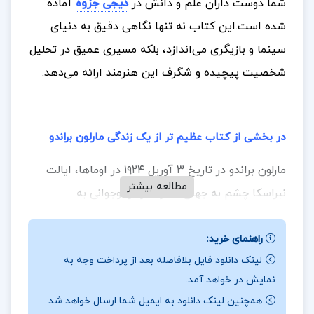
شما دوست داران علم و دانش در
دیجی جزوه
آماده
شده است.
این کتاب نه تنها نگاهی دقیق به دنیای
سینما و بازیگری می‌اندازد، بلکه مسیری عمیق در تحلیل
شخصیت پیچیده و شگرف این هنرمند ارائه می‌دهد.
در بخشی از کتاب عظیم تر از یک زندگی مارلون براندو
مارلون براندو در تاریخ ۳ آوریل ۱۹۲۴ در اوماها، ایالت
مطالعه بیشتر
نبراسکا چشم به جهان گشود. او از نوجوانی به
هنرپیشگی علاقه‌مند شد و با تلاش و پشتکار، به یکی از
موثرترین و محبوب‌ترین بازیگران دوران سینما تبدیل
راهنمای خرید:
لینک دانلود فایل بلافاصله بعد از پرداخت وجه به
شد. بسیاری از نقش‌آفرینی‌های او، همچون نقش در
نمایش در خواهد آمد.
«پدرخوانده»، به عنوان برجسته‌ترین کارهایش شناخته
همچنین لینک دانلود به ایمیل شما ارسال خواهد شد
می‌شوند.