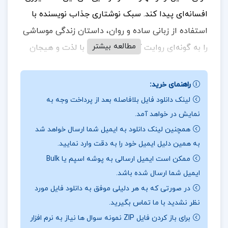
افسانه‌ای پیدا کند. سبک نوشتاری جذاب نویسنده با
استفاده از زبانی ساده و روان، داستان زندگی موساشی
مطالعه بیشتر
را به گونه‌ای روایت کرده که خواننده با لذت و هیجان
آن را دنبال می‌کند
.
راهنمای خرید:
لینک دانلود فایل بلافاصله بعد از پرداخت وجه به
در بخشی از کتاب زندگینامه میاموتو موساشی مصطفی
نمایش در خواهد آمد.
پروار
همچنین لینک دانلود به ایمیل شما ارسال خواهد شد
به همین دلیل ایمیل خود را به دقت وارد نمایید.
زندگینامه میاموتو موساشی نوشته‌ی مصطفی پروار به
ممکن است ایمیل ارسالی به پوشه اسپم یا Bulk
بررسی زندگی یکی از برجسته‌ترین و افسانه‌ای‌ترین
ایمیل شما ارسال شده باشد.
شمشیرزنان ژاپن، میاموتو موساشی، می‌پردازد. این
در صورتی که به هر دلیلی موفق به دانلود فایل مورد
کتاب به شکلی جامع و دقیق، دوران کودکی، نبردها و
نظر نشدید با ما تماس بگیرید.
برای باز کردن فایل ZIP نمونه سوال ها نیاز به نرم افزار
فلسفه‌ی زندگی موساشی را روایت می‌کند.