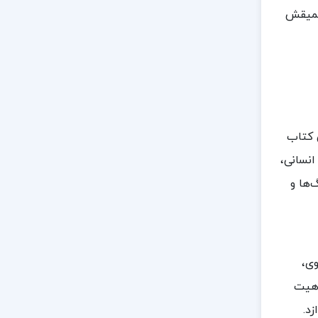
 عمیقش
 کتاب
انسانی،
‌ها و
وی،
اهیت
د.