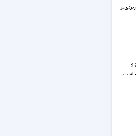
ردی‌تر
 و
ه است