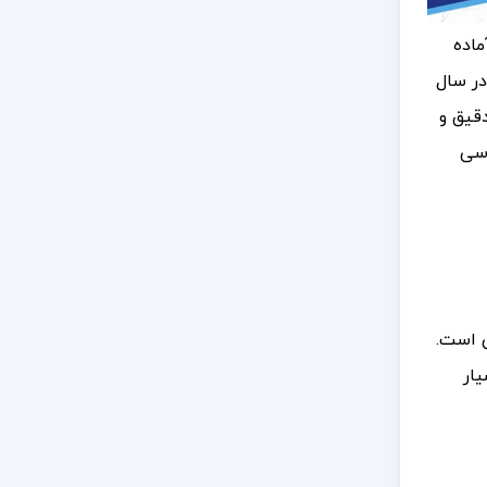
اده
در سال
دقیق و
دسی
ی است.
یار