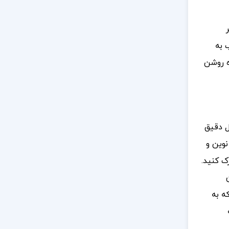
 به
ه روشن
ل دقیق
نوین و
ک کنید.
ه به