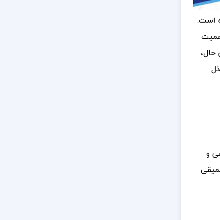
 است.
اهمیت
 حال،
ذل
ی و
عمیقی