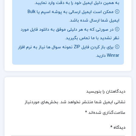
ارتباط با دیگران: تکنیک‌هایی برای بهبود مهارت‌های
به همین دلیل ایمیل خود را به دقت وارد نمایید.
ارتباطی و ایجاد ارتباط موثر با اعضای تیم و سایر افراد.
ممکن است ایمیل ارسالی به پوشه اسپم یا Bulk
ایمیل شما ارسال شده باشد.
زندگی مانند یک رهبر کسب و کار: بررسی ویژگی‌ها و
در صورتی که به هر دلیلی موفق به دانلود فایل مورد
عادات رهبران موفق در کسب و کار و نحوه اعمال آن‌ها
نظر نشدید با ما تماس بگیرید.
در زندگی روزمره.
برای باز کردن فایل ZIP نمونه سوال ها نیاز به نرم افزار
Winrar دارید.
استراتژی‌گذاری: روش‌های مختلف برای برنامه‌ریزی و
تعیین استراتژی‌های موفق در کسب و کار.
ارتقاء قابلیت‌های رهبری: تکنیک‌هایی برای تقویت و
دیدگاهتان را بنویسید
بهبود مهارت‌ها و قابلیت‌های رهبری.
نشانی ایمیل شما منتشر نخواهد شد.
بخش‌های موردنیاز
درباره کتاب فتوحات مکیه جلد چهارم شیخ اکبر محبی
علامت‌گذاری شده‌اند
*
الدین ابن عربی
دیدگاه
*
تحلیل‌های علمی و دقیق: کتاب با استفاده از روش‌های