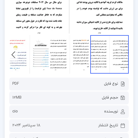
نوع فایل
PDF
حجم فایل
12MB
نویسنده
cio
تاریخ انتشار
18 سپتامبر 2024