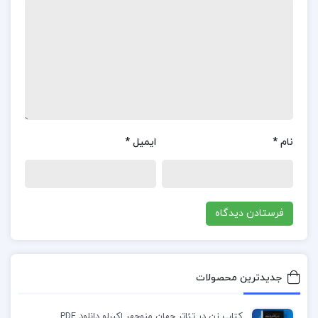
خواننده کمک کند.
درباره کتاب فرار از بعد زمان و مکان روح آسمانی
کتاب “فرار از بعد زمان و مکان” نوشته روح آسمانی،
اثری جذاب و تفکر برانگیز در حوزه فلسفه و
روان‌شناسی است.
این کتاب به بررسی مفاهیم عمیق
فلسفی و روان‌شناختی درباره زمان و مکان می‌پردازد.
نام
*
ایمیل
*
نویسنده با دیدگاهی نوین و خلاقانه، تلاش می‌کند تا
خوانندگان را به درک جدیدی از این مفاهیم برساند و
راهکارهایی برای فراتر رفتن از محدودیت‌های زمانی و
مکانی ارائه دهد.
کتاب فرار از بعد زمان و مکان روح آسمانی برای چه کسانی
جدیدترین محصولات
مناسب است؟
کتاب زن در تئاتر جهان منوچهر اکبرلو دانلود PDF