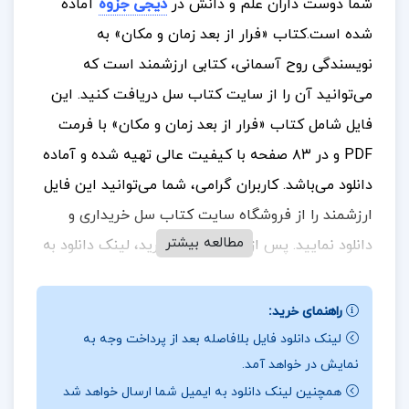
شما دوست داران علم و دانش در
دیجی جزوه
آماده
شده است.
کتاب «فرار از بعد زمان و مکان» به
نویسندگی روح آسمانی، کتابی ارزشمند است که
می‌توانید آن را از سایت کتاب سل دریافت کنید. این
فایل شامل کتاب «فرار از بعد زمان و مکان» با فرمت
PDF و در ٨٣ صفحه با کیفیت عالی تهیه شده و آماده
دانلود می‌باشد.
کاربران گرامی، شما می‌توانید این فایل
ارزشمند را از فروشگاه سایت کتاب سل خریداری و
مطالعه بیشتر
دانلود نمایید. پس از اتمام فرایند خرید، لینک دانلود به
شما نمایش داده خواهد شد و همچنین یک لینک
دانلود به ایمیل شما ارسال می‌گردد. بنابراین، لطفاً در
راهنمای خرید:
هنگام خرید، دقت کافی را در وارد کردن آدرس ایمیل
لینک دانلود فایل بلافاصله بعد از پرداخت وجه به
نمایش در خواهد آمد.
خود داشته باشید تا در دریافت فایل با مشکلی مواجه
همچنین لینک دانلود به ایمیل شما ارسال خواهد شد
نشوید.
در ادامه، بخش‌هایی از متن این فایل آورده شده