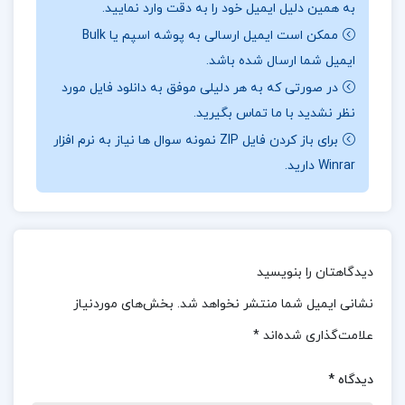
به همین دلیل ایمیل خود را به دقت وارد نمایید.
است.
ممکن است ایمیل ارسالی به پوشه اسپم یا Bulk
ایمیل شما ارسال شده باشد.
در صورتی که به هر دلیلی موفق به دانلود فایل مورد
در بخشی از کتاب فرار از بعد زمان و مکان روح آسمانی
نظر نشدید با ما تماس بگیرید.
برای باز کردن فایل ZIP نمونه سوال ها نیاز به نرم افزار
کتاب به بررسی مفاهیم بنیادی زمان و مکان می‌پردازد
Winrar دارید.
و دیدگاه‌های جدیدی را در این زمینه مطرح
می‌کند.
نویسنده به جنبه‌های روان‌شناختی و معنوی نیز
توجه دارد و به خواننده کمک می‌کند تا به درک بهتری از
خود و جهان پیرامونش برسد.
مفاهیم پیچیده به زبانی
دیدگاهتان را بنویسید
ساده و روان ارائه شده‌اند که برای عموم خوانندگان
نشانی ایمیل شما منتشر نخواهد شد.
بخش‌های موردنیاز
قابل فهم باشد.
این اثر با استفاده از رویکردهای نوین و
علامت‌گذاری شده‌اند
*
خلاقانه، نگاهی تازه به مفاهیم قدیمی دارد.
مطالعه این
دیدگاه
*
کتاب می‌تواند به بهبود و ارتقای زندگی معنوی و روانی