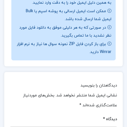
به همین دلیل ایمیل خود را به دقت وارد نمایید.
حرب
ممکن است ایمیل ارسالی به پوشه اسپم یا Bulk
سرعت رسوبگذاری نیز حدی دارد. اگر سرعت رسوبگذاری
ایمیل شما ارسال شده باشد.
کم باشد ذرات مواد آلی در جریان اکسیژن محلول در
در صورتی که به هر دلیلی موفق به دانلود فایل مورد
آب قرار گرفته اکسیده می شوند.
نظر نشدید با ما تماس بگیرید.
برای باز کردن فایل ZIP نمونه سوال ها نیاز به نرم افزار
درباره کتاب زمین شناسی نفت دکتر عباس افشار حرب
Winrar دارید.
کتاب زمین‌شناسی نفت دکتر عباس افشار حرب یکی از
منابع مفید و پایه‌ای برای دانشجویان رشته
زمین‌شناسی و مهندسی نفت است که با رویکرد
دیدگاهتان را بنویسید
خودآموز و ساختار آموزشی منظم، مفاهیم اساسی
نشانی ایمیل شما منتشر نخواهد شد.
بخش‌های موردنیاز
زمین‌شناسی نفت را به خوبی پوشش می‌دهد. اگرچه
علامت‌گذاری شده‌اند
*
کتاب در زمینه‌های به‌روزرسانی فناوری و تمرین‌های
عملی می‌تواند بهبود یابد، اما همچنان به عنوان منبعی
دیدگاه
*