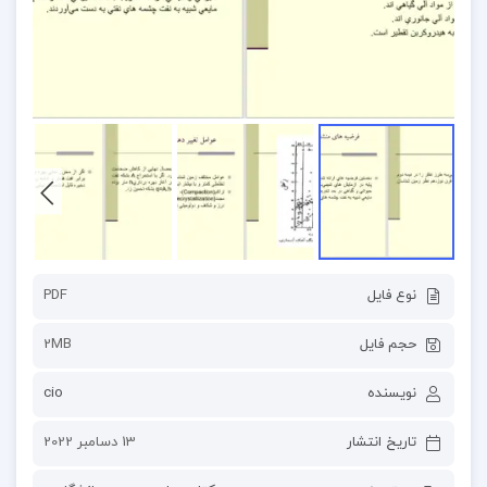
نوع فایل
PDF
حجم فایل
2MB
نویسنده
cio
تاریخ انتشار
13 دسامبر 2022