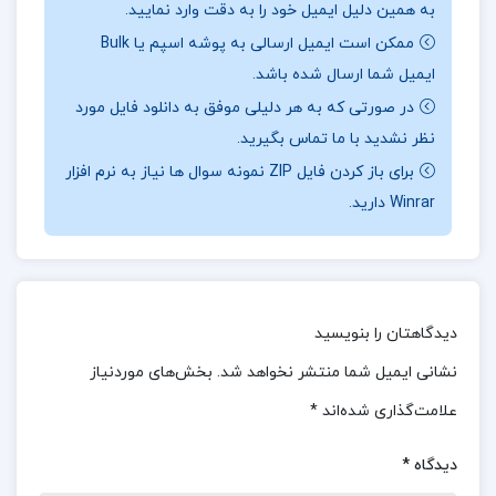
به همین دلیل ایمیل خود را به دقت وارد نمایید.
نشان‌دهنده تلاش سپانلو برای توسعه و تقویت ادبیات
ممکن است ایمیل ارسالی به پوشه اسپم یا Bulk
ایران هستند.
ایمیل شما ارسال شده باشد.
در صورتی که به هر دلیلی موفق به دانلود فایل مورد
نظر نشدید با ما تماس بگیرید.
در بخشی ازکتاب تاریخ ایران باستان 1 حسن پیرنیا
برای باز کردن فایل ZIP نمونه سوال ها نیاز به نرم افزار
Winrar دارید.
کتاب مردان از محمدعلی سپانلو، مجموعه‌ای از پنج
داستان کوتاه است که با نگاهی دقیق و بی‌پرده به
جنبه‌های مختلف زندگی شهری و فردیت انسان مدرن
می‌پردازد. سپانلو در این اثر، مردانی را به تصویر می‌کشد
دیدگاهتان را بنویسید
که درگیر تنش‌ها، دغدغه‌ها، و بحران‌های اجتماعی و
نشانی ایمیل شما منتشر نخواهد شد.
بخش‌های موردنیاز
شخصی هستند. زبان روان و نثر شاعرانه سپانلو به این
علامت‌گذاری شده‌اند
*
داستان‌ها عمق بخشیده و مخاطب را با فضایی آشنا،
دیدگاه
*
اما تأمل‌برانگیز روبه‌رو می‌سازد. این کتاب با نگاهی