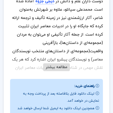
دوست داران علم و دانش در
دیجی جزوه
آماده شده
است.
محمدعلی سپانلو، علاوه بر شهرتش به‌عنوان
شاعر، آثار ارزشمندی نیز در زمینه تألیف و ترجمه ارائه
کرده که جایگاه او را در ادبیات معاصر ایران تثبیت
کرده است. از جمله آثار تألیفی او می‌توان به مردان
(مجموعه‌ای از داستان‌ها)، بازآفرینی
واقعیت(مجموعه‌ای از داستان‌های منتخب نویسندگان
معاصر) و نویسندگان پیشرو ایران اشاره کرد که هر یک
مطالعه بیشتر
نقش مهمی در شناخت و معرفی ادبیات معاصر ایران
ایفا می‌کنند. در حوزه ترجمه نیز سپانلو با ترجمه آثاری
همچون در محاصره، دهلیزها و پلکان و کتابی درباره
راهنمای خرید:
گیوم آپولینر، به غنای ادبیات فارسی کمک کرده است.
لینک دانلود فایل بلافاصله بعد از پرداخت وجه به
نمایش در خواهد آمد.
این کتاب‌ها نه تنها جنبه‌های ادبی، بلکه ابعاد مختلف
همچنین لینک دانلود به ایمیل شما ارسال خواهد شد
تاریخ اجتماعی را نیز پوشش می‌دهند و به‌خوبی