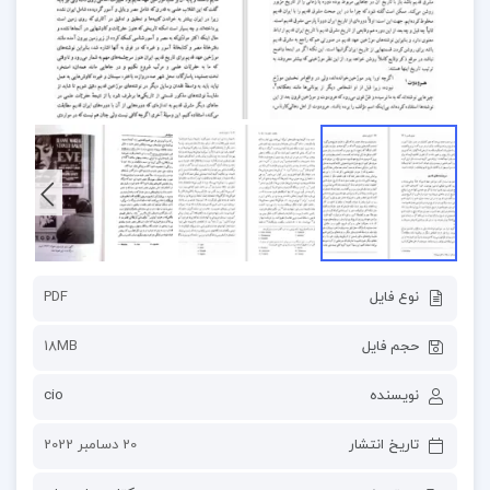
نوع فایل
PDF
حجم فایل
18MB
نویسنده
cio
تاریخ انتشار
20 دسامبر 2022