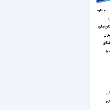
پانلو،
ن
ان‌های
ران
غنای
 و
گی
ای