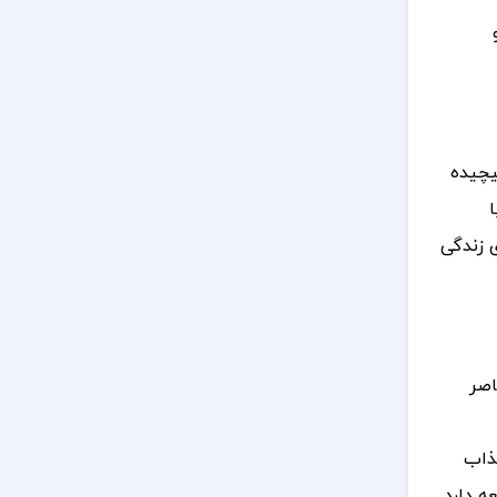
یچیده
ا
ی زندگی
اصر
جذاب
ه دارد.