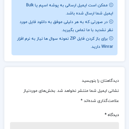
ممکن است ایمیل ارسالی به پوشه اسپم یا Bulk
زندگی مانند یک رهبر کسب و کار: بررسی ویژگی‌ها و
ایمیل شما ارسال شده باشد.
عادات رهبران موفق در کسب و کار و نحوه اعمال آن‌ها
در صورتی که به هر دلیلی موفق به دانلود فایل مورد
در زندگی روزمره.
نظر نشدید با ما تماس بگیرید.
برای باز کردن فایل ZIP نمونه سوال ها نیاز به نرم افزار
استراتژی‌گذاری: روش‌های مختلف برای برنامه‌ریزی و
Winrar دارید.
تعیین استراتژی‌های موفق در کسب و کار.
ارتقاء قابلیت‌های رهبری: تکنیک‌هایی برای تقویت و
بهبود مهارت‌ها و قابلیت‌های رهبری.
دیدگاهتان را بنویسید
درباره کتاب تاریخ ارومیه احمد کاویانپور
نشانی ایمیل شما منتشر نخواهد شد.
بخش‌های موردنیاز
علامت‌گذاری شده‌اند
*
تحلیل‌های علمی و دقیق: کتاب با استفاده از روش‌های
تحقیق علمی به بررسی و تحلیل موضوعات مختلف
دیدگاه
*
رهبری و مدیریت پرداخته است.