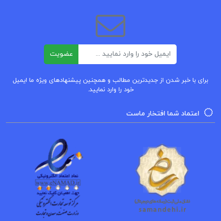
کتاب شایو اوسامو دازای
کتاب شورش در فارس منوچهر کارگر
ایمیل
کتاب شرح مشکلات خاقانی 2 عباس ماهیار
عضویت
برای با خبر شدن از جدیدترین مطالب و همچنین پیشنهادهای ویژه ما ایمیل
خود را وارد نمایید.
اعتماد شما افتخار ماست