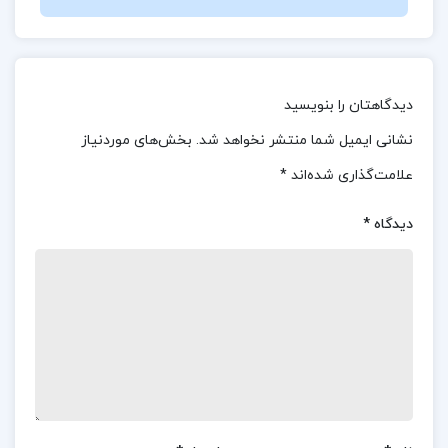
پرده ی جدایی بین ما افکند. این حکایت از زبان یک
بانوی هنرشناس و فرهیخته ی فرانسوی به نام هلن
شاندل روایت شده و به نگارش در آمده است.
دیدگاهتان را بنویسید
درباره کتاب سراب آرمان‌ها هوشنگ منتصری
نشانی ایمیل شما منتشر نخواهد شد.
بخش‌های موردنیاز
علامت‌گذاری شده‌اند
*
در این کتاب، نویسنده به زیبایی از زبان هلن،
احساساتی را که ممکن است در طول سال‌ها از بین
دیدگاه
*
رفته باشند، دوباره زنده می‌کند. او به بیان لحظات
شیرین و تلخ زندگی می‌پردازد و نشان می‌دهد که چگونه
خاطرات و تجربیات گذشته می‌توانند بر زندگی حال و
آینده افراد تأثیر بگذارند. هلن در این روایت، نه تنها به
داستان اصلی می‌پردازد، بلکه به موضوعات دیگری نیز
اشاره می‌کند که ممکن است به نظر بی‌ارتباط بیایند،