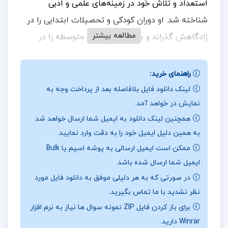
استعداد و تلاش خود در زمینه‌های علمی و ادبی
شناخته شد. او دوران کودکی و تحصیلات ابتدایی را در
مطالعه بیشتر
زادگاهش گذراند و سپس تحصیلات متوسطه را در
تهران و در مدارس معتبر سن لوئی و دارالفنون ادامه
داد. منتصری با نبوغ خود در رشته ریاضی، دیپلمش را با
راهنمای خرید:
رتبه نخست دریافت کرد و به دانشگاه تهران رفت. در
لینک دانلود فایل بلافاصله بعد از پرداخت وجه به
نمایش در خواهد آمد.
سال ۱۳۲۴ در علوم ریاضی موفق به کسب لیسانس شد و
همچنین لینک دانلود به ایمیل شما ارسال خواهد شد
به زودی پس از آن، در سال ۱۳۲۷ راهی فرانسه شد تا
به همین دلیل ایمیل خود را به دقت وارد نمایید.
تحصیلات خود را ادامه دهد
.
ممکن است ایمیل ارسالی به پوشه اسپم یا Bulk
ایمیل شما ارسال شده باشد.
در صورتی که به هر دلیلی موفق به دانلود فایل مورد
در بخشی از کتاب سراب آرمان‌ها هوشنگ منتصری
نظر نشدید با ما تماس بگیرید.
برای باز کردن فایل ZIP نمونه سوال ها نیاز به نرم افزار
این کتاب مقدمهﺍی ندارد، داستان زندگی یکی از
Winrar دارید.
دوستان دوران جوانی من است که گذشت روزگاران،