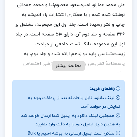
علی محمد عمارلو، امیرمسعود معصوم‌نیا و محمد همدانی
نوشته شده شده و با همکاری انتشارات راه اندیشه به
چاپ و نشر رسیده است. جلد اول این مجموعه، مشتمل بر
۳۲۶ صفحه و جلد دوم آن، دارای ۵۱۰ صفحه است. در جلد
اول این مجموعه، بانک تست جامعی از مباحث
زیست‌شناسی پایه دوازدهم ارائه شده و جلد دوم، به
پاسخنامهٔ تشریحی و باکس نکات آموزشی اختصاص
مطالعه بیشتر
یافته است.
راهنمای خرید:
لینک دانلود فایل بلافاصله بعد از پرداخت وجه به
در بخشی از جزوه کارورزی در بانک شهر
نمایش در خواهد آمد.
طرح روی جلد کتاب زیست‌شناسی دوازدهم هرکول،
همچنین لینک دانلود به ایمیل شما ارسال خواهد شد
به همین دلیل ایمیل خود را به دقت وارد نمایید.
تصویری از یک فرد عظیم‌الجثه است که خود را با قلم و
ممکن است ایمیل ارسالی به پوشه اسپم یا Bulk
مداد، مسلح کرده است. این طرح، به این موضوع اشاره دارد