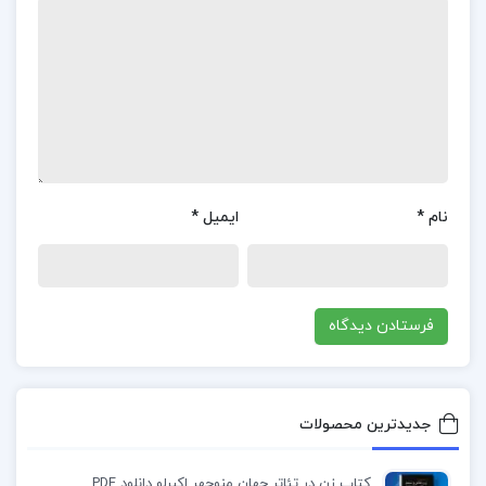
کتاب اقتصاد ما محمدباقر صدر جلد اول
کتاب آئین سخنوری محمدعلی فروغی
کتاب درمان شناختی رفتارهای اضطراب در کودکان
بروس چوربیتا
نام
*
ایمیل
*
جدیدترین محصولات
کتاب زن در تئاتر جهان منوچهر اکبرلو دانلود PDF