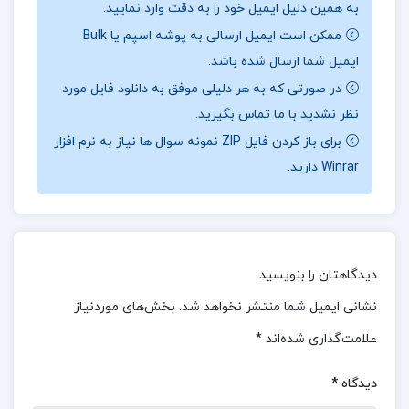
به همین دلیل ایمیل خود را به دقت وارد نمایید.
برقرار می‌کنند. این کتاب به موضوعاتی همچون عشق،
ممکن است ایمیل ارسالی به پوشه اسپم یا Bulk
تعهد، و تحقیقات فرهنگی و تاریخی می‌پردازد.
ایمیل شما ارسال شده باشد.
دانلود پی دی اف کتاب مرشد و مارگریتا میخائیل
در صورتی که به هر دلیلی موفق به دانلود فایل مورد
بولگاکف PDF
نظر نشدید با ما تماس بگیرید.
برای باز کردن فایل ZIP نمونه سوال ها نیاز به نرم افزار
دانلود کتاب مرشد و مارگریتا بدون سانسور
Winrar دارید.
بهترین ترجمه کتاب مرشد و مارگریتا
پی دی اف کتاب مرشد و مارگریتا میخائیل بولگاکف
دیدگاهتان را بنویسید
مرشد و مارگریتا میخائیل بولگاکف
نشانی ایمیل شما منتشر نخواهد شد.
بخش‌های موردنیاز
علامت‌گذاری شده‌اند
*
کتاب پیشنهادی
دیدگاه
*