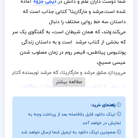
شما دوست داران علم و دانش در
دیجی جزوه
آماده
شده است.
مرشد و مارگاریتا” کتابی جذاب است که
داستان سه خط روایی مختلف را دنبال
می‌کند:
ولند، که همان شیطان است، به گفتگوی یک سردبیر و شا
که بخشی از کتاب مرشد است و به داستان زندگی
پونتیوس پیلاطس، قیصر روم در زمان مصلوب شدن
عیسی مسیح،
می‌پردازد.
عشق مرشد و مارگاریتا، که مرشد نویسنده کتابی دربا
مطالعه بیشتر
در بخشی از کتاب مرشد و مارگریتا میخائیل بولگاکف
ا
ین کتاب یک داستان عاشقانه و تاریخی است که در
راهنمای خرید:
زمان جنگ جهانی دوم رخ می‌دهد. داستان درباره‌ی یک
لینک دانلود فایل بلافاصله بعد از پرداخت وجه به
مرشد مسلمان و یک معلم زن در انگلستان است که در
نمایش در خواهد آمد.
مواجهه با چالش‌های اجتماعی و فرهنگی، عشقشان را
همچنین لینک دانلود به ایمیل شما ارسال خواهد شد