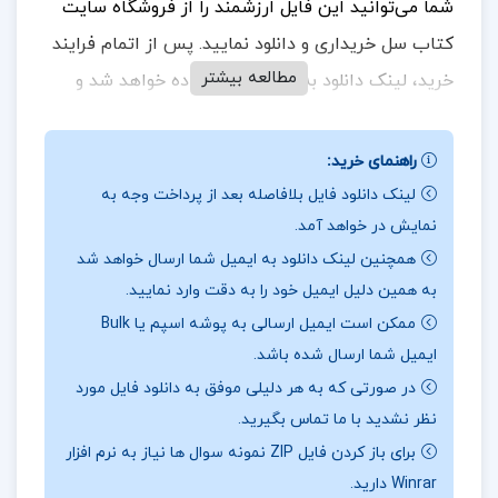
شما می‌توانید این فایل ارزشمند را از فروشگاه سایت
کتاب سل خریداری و دانلود نمایید. پس از اتمام فرایند
مطالعه بیشتر
خرید، لینک دانلود به شما نمایش داده خواهد شد و
همچنین یک لینک دانلود به ایمیل شما ارسال می‌گردد.
بنابراین، لطفاً در هنگام خرید، دقت کافی را در وارد
راهنمای خرید:
کردن آدرس ایمیل خود داشته باشید تا در دریافت فایل
لینک دانلود فایل بلافاصله بعد از پرداخت وجه به
نمایش در خواهد آمد.
با مشکلی مواجه نشوید.
در ادامه، بخش‌هایی از متن این
همچنین لینک دانلود به ایمیل شما ارسال خواهد شد
فایل آورده شده است.
به همین دلیل ایمیل خود را به دقت وارد نمایید.
ممکن است ایمیل ارسالی به پوشه اسپم یا Bulk
ایمیل شما ارسال شده باشد.
در بخشی از کتاب سلام بر ابراهیم 1 ابراهیم هادی
در صورتی که به هر دلیلی موفق به دانلود فایل مورد
همیشه می‌گفت: در زندگی،آدمی موفق‌تراست
نظر نشدید با ما تماس بگیرید.
برای باز کردن فایل ZIP نمونه سوال ها نیاز به نرم افزار
که در برابر عصبانیت دیگران صبور باشد. کار
Winrar دارید.
بی‌منطق انجام ندهد و این رمز موفقیت او در