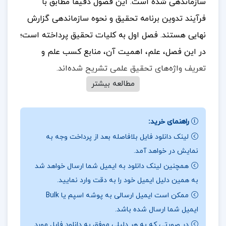
سازماندهی شده است. این فصول دقیقا مطابق با
فرآیند تدوین برنامه تحقیق و نحوه سازماندهی گزارش
نهایی هستند. فصل اول به کلیات تحقیق پرداخته است؛
در این فصل، علم، اهمیت آن، منابع کسب علم و
تعریف واژه‌های تحقیق علمی تشریح شده‌اند.
مطالعه بیشتر
در بخشی از کتاب روش شناسی تحقیق پیشرفته در
راهنمای خرید:
مدیریت با رویکرد کاربردی دکتر محمد مهدی پرهیزگار
لینک دانلود فایل بلافاصله بعد از پرداخت وجه به
نمایش در خواهد آمد.
این کتاب به بررسی روش‌های پیشرفته تحقیق در حوزه
همچنین لینک دانلود به ایمیل شما ارسال خواهد شد
مدیریت با تمرکز بر کاربردهای عملی می‌پردازد. هدف از
به همین دلیل ایمیل خود را به دقت وارد نمایید.
این کتاب، آشنا کردن دانشجویان و پژوهشگران با
ممکن است ایمیل ارسالی به پوشه اسپم یا Bulk
مفاهیم و تکنیک‌های نوین تحقیقاتی در مدیریت است.
ایمیل شما ارسال شده باشد.
مباحث شامل تکنیک‌های مختلف جمع‌آوری داده‌ها،
در صورتی که به هر دلیلی موفق به دانلود فایل مورد