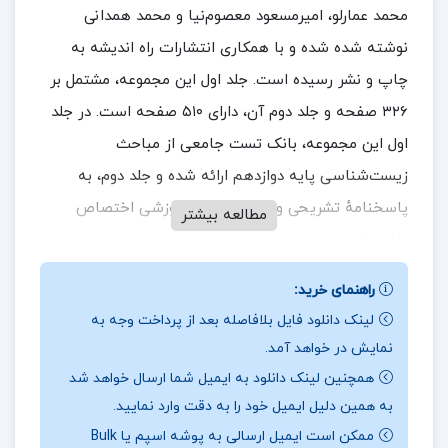
محمد عمارلو، امیرمسعود معصوم‌نیا و محمد همدانی
نوشته شده شده و با همکاری انتشارات راه اندیشه به
چاپ و نشر رسیده است. جلد اول این مجموعه، مشتمل بر
۳۲۶ صفحه و جلد دوم آن، دارای ۵۱۰ صفحه است. در جلد
اول این مجموعه، بانک تست جامعی از مباحث
زیست‌شناسی پایه دوازدهم ارائه شده و جلد دوم، به
پاسخنامهٔ تشریحی و باکس نکات آموزشی اختصاص
مطالعه بیشتر
یافته است.
راهنمای خرید:
لینک دانلود فایل بلافاصله بعد از پرداخت وجه به
در بخشی از جزوه روش تحقیق دو
نمایش در خواهد آمد.
طرح روی جلد کتاب زیست‌شناسی دوازدهم هرکول،
همچنین لینک دانلود به ایمیل شما ارسال خواهد شد
به همین دلیل ایمیل خود را به دقت وارد نمایید.
تصویری از یک فرد عظیم‌الجثه است که خود را با قلم و
ممکن است ایمیل ارسالی به پوشه اسپم یا Bulk
مداد، مسلح کرده است. این طرح، به این موضوع اشاره دارد