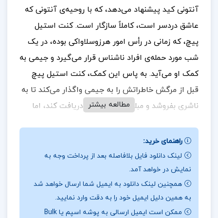
آنتونی کید پیشنهاد می‌دهد، که با روحیه‌ی آنتونی که
عاشق دردسر است، کاملاً سازگار است. کنت استیل
پیچ، که زمانی در رأس امور هرزوسلاواکی بوده، در یک
شب مورد حمله‌ی افراد ناشناس قرار می‌گیرد و جیمی به
کمک او می‌آید. به پاس این کمک، کنت استیل پیچ
قبل از مرگش خاطراتش را به جیمی واگذار می‌کند تا به
مطالعه بیشتر
ناشری بفروشد و مبلغ هزار لیره پول دریافت کند، اما
جیمی به دنبال معدن طلا است.
او این اطلاعات را به
همراه نامه‌های یک خانم که دور از چشم شوهرش برای
راهنمای خرید:
معشوقش می‌نوشته، به دست می‌آورد و قصد دارد
لینک دانلود فایل بلافاصله بعد از پرداخت وجه به
نمایش در خواهد آمد.
آن‌ها را به صاحبش برگرداند تا او را از شر اخاذی راحت
همچنین لینک دانلود به ایمیل شما ارسال خواهد شد
کند. اما یک شب پس از ورودش به لندن، نامه‌ها را از او
به همین دلیل ایمیل خود را به دقت وارد نمایید.
می‌ربایند. کسی که نامه‌ها را ربوده، قصد اخاذی دارد و
ممکن است ایمیل ارسالی به پوشه اسپم یا Bulk