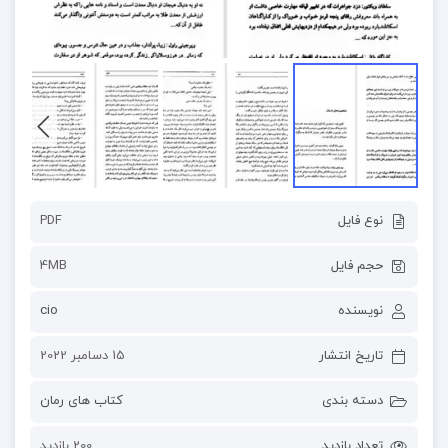
نوع فایل
PDF
حجم فایل
4MB
نویسنده
cio
تاریخ انتشار
15 دسامبر 2022
دسته بندی
کتاب های رمان
تعداد بازدید
200 بازدید