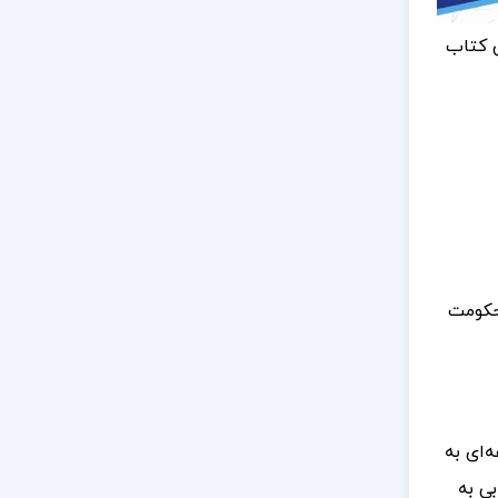
 کتاب
حکومت
‌ای به
ی به