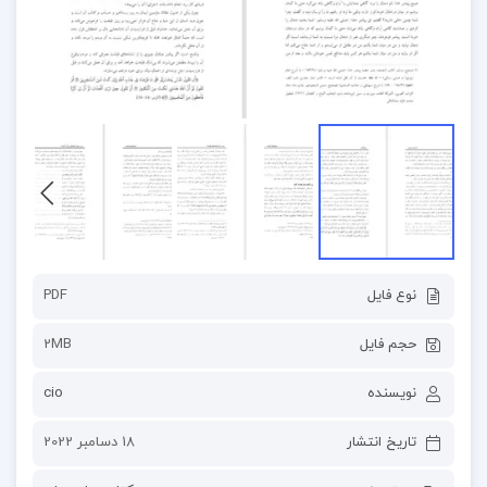
نوع فایل
PDF
حجم فایل
2MB
نویسنده
cio
تاریخ انتشار
18 دسامبر 2022