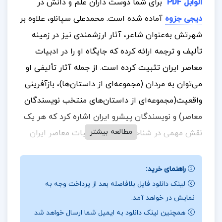
الوابل PDF
برای شما دوست داران علم و دانش در
دیجی جزوه
آماده شده است.
محمدعلی سپانلو، علاوه بر
شهرتش به‌عنوان شاعر، آثار ارزشمندی نیز در زمینه
تألیف و ترجمه ارائه کرده که جایگاه او را در ادبیات
معاصر ایران تثبیت کرده است. از جمله آثار تألیفی او
می‌توان به مردان (مجموعه‌ای از داستان‌ها)، بازآفرینی
واقعیت(مجموعه‌ای از داستان‌های منتخب نویسندگان
معاصر) و نویسندگان پیشرو ایران اشاره کرد که هر یک
مطالعه بیشتر
نقش مهمی در شناخت و معرفی ادبیات معاصر ایران
ایفا می‌کنند. در حوزه ترجمه نیز سپانلو با ترجمه آثاری
همچون در محاصره، دهلیزها و پلکان و کتابی درباره
راهنمای خرید:
گیوم آپولینر، به غنای ادبیات فارسی کمک کرده است.
لینک دانلود فایل بلافاصله بعد از پرداخت وجه به
نمایش در خواهد آمد.
این کتاب‌ها نه تنها جنبه‌های ادبی، بلکه ابعاد مختلف
همچنین لینک دانلود به ایمیل شما ارسال خواهد شد
تاریخ اجتماعی را نیز پوشش می‌دهند و به‌خوبی