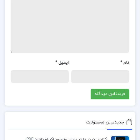
اما تأمل‌برانگیز روبه‌رو می‌سازد. این کتاب با نگاهی
اجتماعی-روان‌شناختی به مسائل زندگی معاصر، خواننده
را به تأمل در انسان و پیچیدگی‌های ذهنی او فرا
می‌خواند.
درباره کتاب نشانه های قیامت یوسف بن عبدالله بن
یوسف الوابل
نام
*
ایمیل
*
کتاب مردان نوشته محمدعلی سپانلو، مجموعه‌ای از پنج
داستان کوتاه است که درون‌مایه آن به زندگی شهری و
تجربه‌های پیچیده انسان در جامعه مدرن می‌پردازد.
سپانلو در این اثر، با نگاهی شاعرانه و تحلیلی،
شخصیت‌های مردی را به تصویر می‌کشد که با
جدیدترین محصولات
چالش‌های اجتماعی، تنهایی، عشق و آرمان‌خواهی دست
و پنجه نرم می‌کنند. این داستان‌ها بازتابی از دغدغه‌ها
کتاب زن در تئاتر جهان منوچهر اکبرلو دانلود PDF