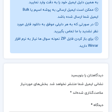
به همین دلیل ایمیل خود را به دقت وارد نمایید.
نشان‌دهنده تلاش سپانلو برای توسعه و تقویت ادبیات
ممکن است ایمیل ارسالی به پوشه اسپم یا Bulk
ایران هستند.
ایمیل شما ارسال شده باشد.
در صورتی که به هر دلیلی موفق به دانلود فایل مورد
نظر نشدید با ما تماس بگیرید.
در بخشی ازکتاب نشانه های قیامت یوسف بن عبدالله بن
برای باز کردن فایل ZIP نمونه سوال ها نیاز به نرم افزار
یوسف الوابل
Winrar دارید.
کتاب مردان از محمدعلی سپانلو، مجموعه‌ای از پنج
داستان کوتاه است که با نگاهی دقیق و بی‌پرده به
جنبه‌های مختلف زندگی شهری و فردیت انسان مدرن
دیدگاهتان را بنویسید
می‌پردازد. سپانلو در این اثر، مردانی را به تصویر می‌کشد
نشانی ایمیل شما منتشر نخواهد شد.
بخش‌های موردنیاز
که درگیر تنش‌ها، دغدغه‌ها، و بحران‌های اجتماعی و
علامت‌گذاری شده‌اند
*
شخصی هستند. زبان روان و نثر شاعرانه سپانلو به این
داستان‌ها عمق بخشیده و مخاطب را با فضایی آشنا،
دیدگاه
*