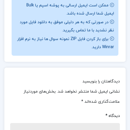
چینی بودایی‌مذهب عصر خود می‌باشند. افزون بر این،
ممکن است ایمیل ارسالی به پوشه اسپم یا Bulk
این متون تحت تأثیر ادبیات بودایی به زبان
ایمیل شما ارسال شده باشد.
سانسکریت نیز قرار گرفته‌اند. اساس این کتاب در واقع
در صورتی که به هر دلیلی موفق به دانلود فایل مورد
همان شش سغری کتابخانه بریتانیا، اثر “مکنزی” است.
نظر نشدید با ما تماس بگیرید.
برای باز کردن فایل ZIP نمونه سوال ها نیاز به نرم افزار
در ابتدای کتاب، مطالبی درباره زبان و ادبیات سغری به
Winrar دارید.
چاپ رسیده و سپس متن اصلی به صورت لفظ به لفظ
به فارسی برگردانده شده است.
درباره کتاب شش متن سغدی زهره زرشناس
دیدگاهتان را بنویسید
این کتاب با استفاده از متون اصیل و ترجمه دقیق، به
نشانی ایمیل شما منتشر نخواهد شد.
بخش‌های موردنیاز
مخاطبان فرصت می‌دهد تا با عمق بیشتری به مفاهیم
علامت‌گذاری شده‌اند
*
فلسفی و ادبیات بودایی آن دوره بپردازند. برای کسب
اطلاعات بیشتر و ادامه مطلب به وب سایت ما مراجعه
دیدگاه
*
کنید.