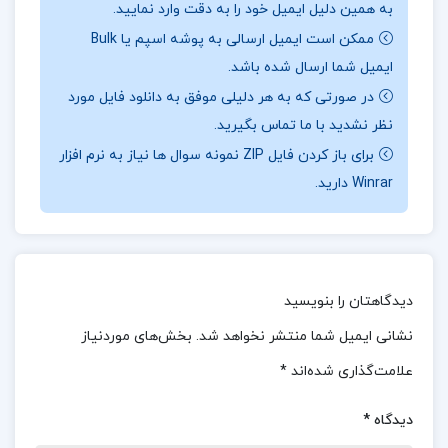
به همین دلیل ایمیل خود را به دقت وارد نمایید.
ممکن است ایمیل ارسالی به پوشه اسپم یا Bulk
در بخشی از کتاب شانزده مقاله در زبانشناسی کاربردی و
ایمیل شما ارسال شده باشد.
ترجمه لطف الله یارمحمدی
در صورتی که به هر دلیلی موفق به دانلود فایل مورد
اگر بخواهید مسائل مطرح‌شده در این کتاب را به
نظر نشدید با ما تماس بگیرید.
برای باز کردن فایل ZIP نمونه سوال ها نیاز به نرم افزار
آدم‌ها نسبت دهید و نکته‌ها، عقده‌ها، دغدغه‌های
Winrar دارید.
فکری، اجتماعی و سیاسی بشر امروز را به این کمیک‌ها
بچسبانید، به‌کلی در اشتباهید. این کتاب هذیان‌ها و
خزعبلات یک گوساله است که مجموعه‌ی پرت‌وپلاهای
پدربزرگش را که مدام عرق یونجه می‌خورد، غروب‌ها
دیدگاهتان را بنویسید
آروغ می‌زند و یونجه نشخوار می‌کند، برای ما بازگو کرده
نشانی ایمیل شما منتشر نخواهد شد.
بخش‌های موردنیاز
است. وقتی به‌عنوان ناظر خواستم مقدمه‌ای بر این
علامت‌گذاری شده‌اند
*
کتاب بنویسم، متوجه شدم که تصور “بسیاری از
موجودات گوساله به دنیا می‌آیند و گاو از دنیا می‌روند”
دیدگاه
*