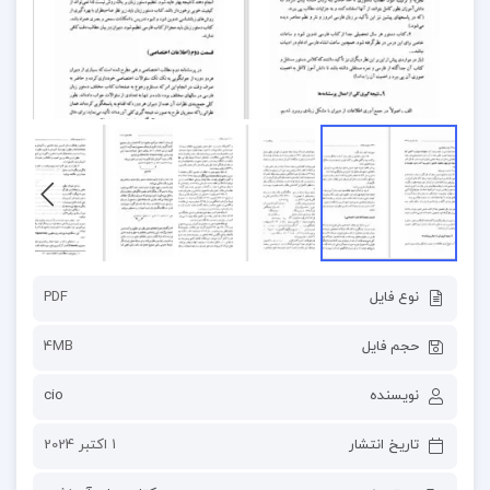
نوع فایل
PDF
حجم فایل
4MB
نویسنده
cio
تاریخ انتشار
1 اکتبر 2024