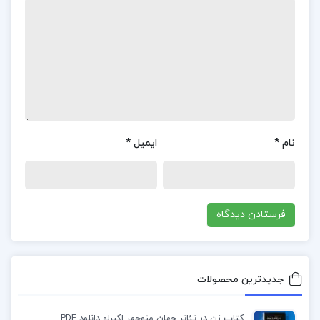
چقدر نادرست است و باید به‌جای “بسیاری” از کلمه‌ی
“معدودی” استفاده شود تا مفهوم دقیق‌تری بیان گردد.
البته خوشحالم که خودم جزو آن‌ها نیستم.
درباره کتاب شانزده مقاله در زبانشناسی کاربردی و
ترجمه لطف الله یارمحمدی
علاوه بر این، این کتاب به موضوعات متنوع دیگری نیز
نام
*
ایمیل
*
پرداخته است، از جمله میراث تجوید و صوت‌شناسی
جدید، محدودیت‌های زبان‌شناسی در آموزش زبان
خارجی، و توصیف مقابله‌ای زبان علم در فارسی و
انگلیسی. همچنین، اصول و ضوابط ترجمه و روش‌های
آموزش آن در دانشگاه‌ها نیز مورد بحث قرار گرفته‌اند.
جدیدترین محصولات
کتاب شانزده مقاله در زبانشناسی کاربردی و ترجمه لطف
الله یارمحمدی برای چه کسانی مناسب است؟
کتاب زن در تئاتر جهان منوچهر اکبرلو دانلود PDF