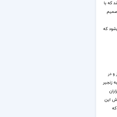
د که با
تصمیم
‌شود که
و در
ه زنجیر
اران
رش این
که