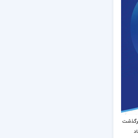
گذشت
د