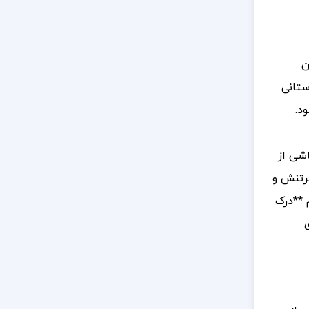
ن
ستانی
د.
اشی از
پرتنش و
 **درک
ی