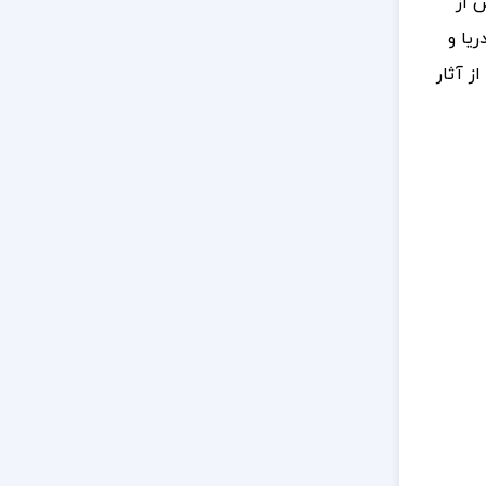
 از
ریا و
ز آثار