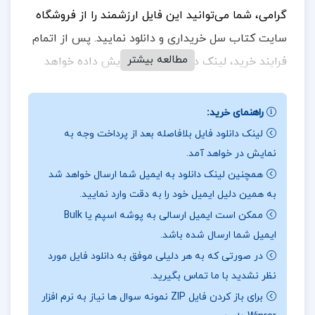
گرامی، شما می‌توانید این فایل ارزشمند را از فروشگاه
سایت کتاب سل خریداری و دانلود نمایید. پس از اتمام
مطالعه بیشتر
فرایند خرید، لینک دانلود به شما نمایش داده خواهد
شد و همچنین یک لینک دانلود به ایمیل شما ارسال
می‌گردد. بنابراین، لطفاً در هنگام خرید، دقت کافی را در
راهنمای خرید:
وارد کردن آدرس ایمیل خود داشته باشید تا در دریافت
لینک دانلود فایل بلافاصله بعد از پرداخت وجه به
نمایش در خواهد آمد.
فایل با مشکلی مواجه نشوید.
در ادامه، بخش‌هایی از
همچنین لینک دانلود به ایمیل شما ارسال خواهد شد
متن این فایل آورده شده است.
به همین دلیل ایمیل خود را به دقت وارد نمایید.
ممکن است ایمیل ارسالی به پوشه اسپم یا Bulk
ایمیل شما ارسال شده باشد.
در بخشی از کتاب فرهنگ داروها اعظم اطاری
در صورتی که به هر دلیلی موفق به دانلود فایل مورد
شامل اطلاعات دقیق و جامع درباره داروها و کاربردهای
نظر نشدید با ما تماس بگیرید.
برای باز کردن فایل ZIP نمونه سوال ها نیاز به نرم افزار
آن‌ها است.
به عنوان یک منبع مفید برای پزشکان،