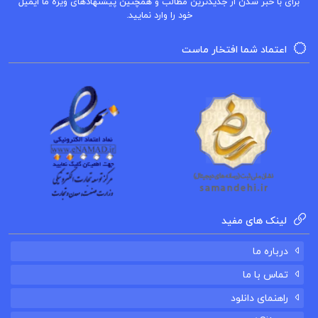
برای با خبر شدن از جدیدترین مطالب و همچنین پیشنهادهای ویژه ما ایمیل
دانلود
کتاب
دانستنی های داروخانه
خود را وارد نمایید.
دسته دارویی ها
اعتماد شما افتخار ماست
اقلام دارویی
فرهنگ داروها اعظم اطاری
کتاب پیشنهادی
لینک های مفید
درباره ما
کتاب عاشقانه های زندان مارکی دوساد
تماس با ما
کتاب صفویه در عرصه دین فرهنگ و سیاست جلد ۲
راهنمای دانلود
رسول جعفریان