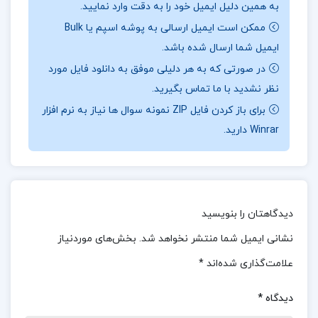
به همین دلیل ایمیل خود را به دقت وارد نمایید.
تصویری از یک فرد عظیم‌الجثه است که خود را با قلم و
ممکن است ایمیل ارسالی به پوشه اسپم یا Bulk
مداد، مسلح کرده است. این طرح، به این موضوع اشاره دارد
ایمیل شما ارسال شده باشد.
که مهم‌ترین سلاح و ابزاری که دانش‌آموزان و داوطلبان
در صورتی که به هر دلیلی موفق به دانلود فایل مورد
کنکوری می‌توانند خود را با آن مسلح کنند تا پیروز شوند.
نظر نشدید با ما تماس بگیرید.
درباره جزوه حسابداری میانه یک علی باغبانی
برای باز کردن فایل ZIP نمونه سوال ها نیاز به نرم افزار
Winrar دارید.
از نظر اکثر کاربران این کتاب یکی ار بهترین کتاب های
کمک درسی و کنکوری میباشد که به صورت یک منبع
جامع و کامل در آمده است و با درسنامه ها و تست های
منتخب و کاربردی بیشترین تاثیر را در موفقیت تحصیلی
دیدگاهتان را بنویسید
شما در پایه دوازدهم دارد.
نشانی ایمیل شما منتشر نخواهد شد.
بخش‌های موردنیاز
علامت‌گذاری شده‌اند
*
جزوه حسابداری میانه یک علی باغبانی برای چه کسانی
مناسب است؟
دیدگاه
*