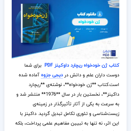
کتاب ژن خودخواه ریچارد داوکینز PDF
برای شما
دوست داران علم و دانش در
دیجی جزوه
آماده شده
است.
کتاب **ژن خودخواه**، نوشته‌ی **ریچارد
داکینز**، نخستین بار در سال **1976** منتشر شد و
به سرعت به یکی از آثار تأثیرگذار در زمینه‌ی
زیست‌شناسی و تئوری تکامل تبدیل گردید. داکینز با
این اثر، نه تنها به تبیین مفاهیم علمی پرداخت، بلکه