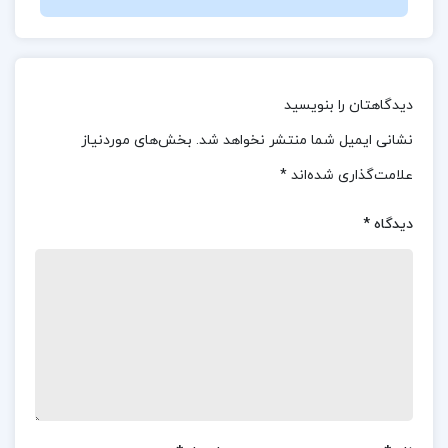
بیایید تلاش کنیم که سخاوت و نوع دوستی را یاد
بگیریم، چون ما خودخواه به دنیا می آییم. بیایید درک
کنیم که ژن های خودخواهمان قصد انجام چه کاری را
دیدگاهتان را بنویسید
دارند، چون آن وقت ممکن است بتوانیم برنامه
نشانی ایمیل شما منتشر نخواهد شد.
بخش‌های موردنیاز
هایشان را به هم بریزیم؛ کاری که هیچ گونه ی دیگری
علامت‌گذاری شده‌اند
*
به فکر انجامش نبوده است.
ما ماشین های بقا
دیدگاه
*
هستیم؛ روبات هایی که برنامه ریزی شده اند تا به
مولکول هایی خودخواه به نام ژن ها خدمت کنند. این
حقیقتی است که هنوز هم وجودم را سرشار از حیرت
می کند. خرگوش، سریع تر از روباه می دود، چون دارد
برای نجات جانش این کار را می کند در حالی که روباه
تنها برای به دست آوردن شام خود در حال دویدن
است.