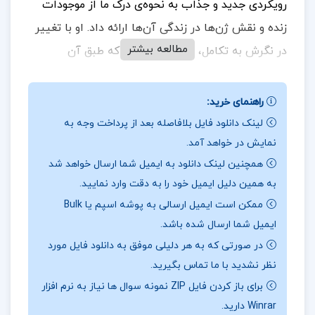
رویکردی جدید و جذاب به نحوه‌ی درک ما از موجودات
زنده و نقش ژن‌ها در زندگی آن‌ها ارائه داد. او با تغییر
مطالعه بیشتر
در نگرش به تکامل، دیدگاه سنتی را که طبق آن
موجودات زنده به‌عنوان ابزارهایی برای بقای ژن‌ها در نظر
گرفته می‌شوند، به چالش می‌کشد. داکینز بر این باور
راهنمای خرید:
است که ژن‌ها به‌عنوان واحدهای اصلی انتخاب طبیعی،
لینک دانلود فایل بلافاصله بعد از پرداخت وجه به
نمایش در خواهد آمد.
خود را از طریق موجودات زنده به وجود آورده و حفظ
همچنین لینک دانلود به ایمیل شما ارسال خواهد شد
می‌کنند. به بیان دیگر، موجودات زنده نه تنها به‌عنوان
به همین دلیل ایمیل خود را به دقت وارد نمایید.
حاملان ژن‌ها عمل می‌کنند، بلکه ژن‌ها خود را به‌عنوان
ممکن است ایمیل ارسالی به پوشه اسپم یا Bulk
موجوداتی که هدفشان تولید مثل و بقای نسل است، به
ایمیل شما ارسال شده باشد.
وجود می‌آورند.
در صورتی که به هر دلیلی موفق به دانلود فایل مورد
نظر نشدید با ما تماس بگیرید.
برای باز کردن فایل ZIP نمونه سوال ها نیاز به نرم افزار
در بخشی از کتاب ژن خودخواه ریچارد داوکینز
Winrar دارید.