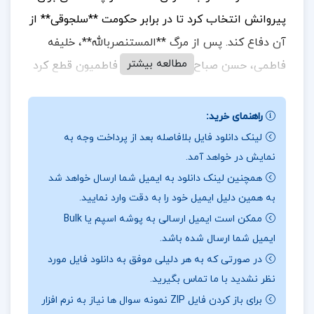
پیروانش انتخاب کرد تا در برابر حکومت **سلجوقی** از
آن دفاع کند.
پس از مرگ **المستنصربالله**، خلیفه
مطالعه بیشتر
فاطمی، حسن صباح ارتباط خود را با فاطمیون قطع کرد
و حکومت اسماعیلیه را تأسیس نمود. او با تدبیر و
استراتژی‌های نظامی توانست امپراطوری سلجوقی ایران
راهنمای خرید:
را به چالش بکشد و در نهایت آن را نابود کند.
لینک دانلود فایل بلافاصله بعد از پرداخت وجه به
نمایش در خواهد آمد.
همچنین لینک دانلود به ایمیل شما ارسال خواهد شد
به همین دلیل ایمیل خود را به دقت وارد نمایید.
در بخشی از کتاب سرگذشت حسن صباح و قلعه الموت
ممکن است ایمیل ارسالی به پوشه اسپم یا Bulk
ناصر نجمی
ایمیل شما ارسال شده باشد.
حسن بن علی بن محمد بن جعفر بن حسین بن محمد
در صورتی که به هر دلیلی موفق به دانلود فایل مورد
صباح حِمَیری، که به **سیدنا** نیز معروف است، خود
نظر نشدید با ما تماس بگیرید.
برای باز کردن فایل ZIP نمونه سوال ها نیاز به نرم افزار
را از نسل **حمیری‌ها** می‌داند و اهل **ری** بوده