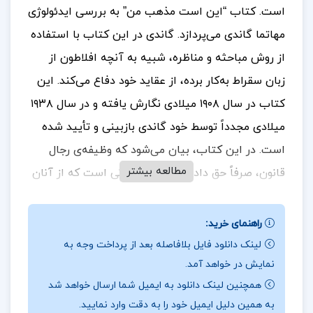
است.
کتاب “این است مذهب من” به بررسی ایدئولوژی
مهاتما گاندی می‌پردازد. گاندی در این کتاب با استفاده
از روش مباحثه و مناظره، شبیه به آنچه افلاطون از
زبان سقراط به‌کار برده، از عقاید خود دفاع می‌کند. این
کتاب در سال ۱۹۰۸ میلادی نگارش یافته و در سال ۱۹۳۸
میلادی مجدداً توسط خود گاندی بازبینی و تأیید شده
است.
در این کتاب، بیان می‌شود که وظیفه‌ی رجال
مطالعه بیشتر
قانون، صرفاً حق دادن به جانب کسانی است که از آنان
دفاع می‌کنند و به هر طریقی که ممکن است، دلایلی به
نفع آن‌ها پیدا کنند. “این است مذهب من” با سبکی
راهنمای خرید:
بکر و منحصربه‌فرد و با جرأت کامل نوشته شده است.
لینک دانلود فایل بلافاصله بعد از پرداخت وجه به
نمایش در خواهد آمد.
دنیاى غرب و سیاستمداران معاصر هند مایل به انتشار
همچنین لینک دانلود به ایمیل شما ارسال خواهد شد
آن نبودند، چرا که مهاتما گاندی در این کتاب، غرب را
به همین دلیل ایمیل خود را به دقت وارد نمایید.
به تأسیس تمدن شیطانی و سیاستمداران معاصر هند