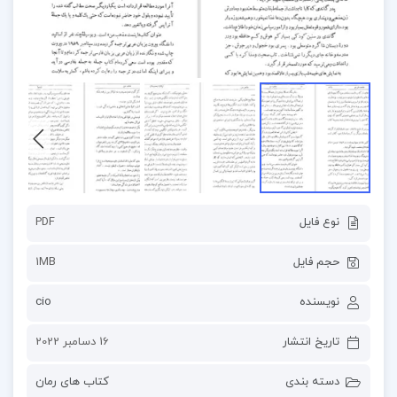
نوع فایل
PDF
حجم فایل
1MB
نویسنده
cio
تاریخ انتشار
16 دسامبر 2022
دسته بندی
کتاب های رمان