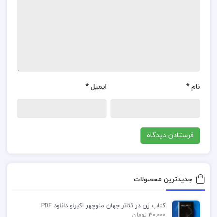
در بخشی از کتاب اینست مذهب من باقر موسوی
ما یک ملت هستیم، من ادعا نمى‌کنم که هیچ فرقى
بین ما نیست، واقعیت این است کسانى که بر کشور ما
نام
*
ایمیل
*
حکومت مى‌کنند سراسر هند را با پاى پیاده و یا به
وسیله‌ى ارابه‌هاى گاوکش طى مى‌کنند، زبان مملکت را
یاد مى‌گیرند و به هیچ‌کس با دیده‌ى احترام نمى‌نگرند.
نیاکان ما هنگامى که «سیتو باندا» را در جنوب و
«جاگات» را در مشرق و «هاردوار» را در شمال بنا نهادند،
قصدشان ساختن زیارتگاه نبود؟ اعتراف مى‌کنم که
جدیدترین محصولات
آنان عقل سلیم داشتند و مى‌دانستند که عبادت خدا را
در خانه هم مى‌توان به جاى آورد. آنان به ما یاد دادند
کتاب زن در تئاتر جهان منوچهر اکبرلو دانلود PDF
30,000 تومان