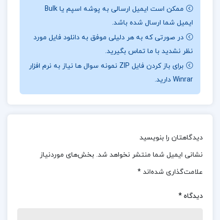
ممکن است ایمیل ارسالی به پوشه اسپم یا Bulk
را به تحریف ماهیت استقلال و برده ساختن مردم
ایمیل شما ارسال شده باشد.
کشورش در زیر نقاب آزادی هند محکوم می‌کند.
گاندی
در صورتی که به هر دلیلی موفق به دانلود فایل مورد
در این کتاب ما را با نیروی حقیقت که مشخصه حیات
نظر نشدید با ما تماس بگیرید.
است، قانع می‌سازد. او معتقد است دینی که به همه
برای باز کردن فایل ZIP نمونه سوال ها نیاز به نرم افزار
ابعاد زندگی مربوط نشود، اصلاً دین نیست. بنابراین، این
Winrar دارید.
کتاب نه تنها به بررسی ایدئولوژی گاندی، بلکه به تحلیل
فلسفه رفتار او در زندگی فردی و اجتماعی نیز می‌پردازد.
“این است مذهب من” نه فقط یک روایت دینی، بلکه
دیدگاهتان را بنویسید
یک نگاه جامع به فلسفه گاندی است که به بیان
نشانی ایمیل شما منتشر نخواهد شد.
بخش‌های موردنیاز
تعاملات دینی، اجتماعی، سیاسی و اقتصادی او
علامت‌گذاری شده‌اند
*
می‌پردازد و نشان می‌دهد که چگونه گاندی از آموزه‌های
دینی خود برای ایجاد تغییرات مثبت در جامعه استفاده
دیدگاه
*
کرده است.