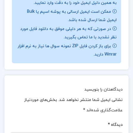
به همین دلیل ایمیل خود را به دقت وارد نمایید.
کتاب “بی‌شعوری تا همیشه” به تحلیل و بررسی انواع
ممکن است ایمیل ارسالی به پوشه اسپم یا Bulk
مختلف بیشعوری و رفتارهای ناپسند اجتماعی می‌پردازد.
ایمیل شما ارسال شده باشد.
نویسنده با زبانی ساده و روان به شرح نشانه‌ها و علائم
در صورتی که به هر دلیلی موفق به دانلود فایل مورد
بیشعوری پرداخته و توضیح می‌دهد که چگونه این
نظر نشدید با ما تماس بگیرید.
برای باز کردن فایل ZIP نمونه سوال ها نیاز به نرم افزار
رفتارها شکل می‌گیرند. همچنین، راهکارهای مختلفی
Winrar دارید.
برای بهبود این وضعیت‌ها و مقابله با بیشعوری ارائه
شده است.
درباره کتاب بی شعوری تا همیشه اسحاق احمدی
دیدگاهتان را بنویسید
ویژگی‌های برجسته کتاب: تحلیل جامع انواع بیشعوری:
نشانی ایمیل شما منتشر نخواهد شد.
بخش‌های موردنیاز
نویسنده به بررسی انواع مختلف بیشعوری مانند بیشعور
علامت‌گذاری شده‌اند
*
قلدر، بیشعور دانای کل، بیشعور لزج و … پرداخته است.
نشانه‌ها و علائم: کتاب به شرح نشانه‌ها و علائم
دیدگاه
*