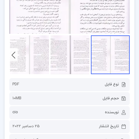
نوع فایل
PDF
حجم فایل
10MB
نویسنده
cio
تاریخ انتشار
25 دسامبر 2022