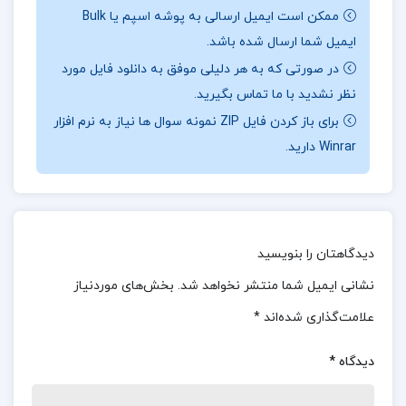
هم، به دنبال پاسخی برای سوالاتشان می‌گردند.
ممکن است ایمیل ارسالی به پوشه اسپم یا Bulk
درباره کتاب غیر منتظره کریستین بوبن
ایمیل شما ارسال شده باشد.
در صورتی که به هر دلیلی موفق به دانلود فایل مورد
در طول داستان، ژان که یک هنرمند است، در جستجوی
نظر نشدید با ما تماس بگیرید.
زیبایی در دنیا و معنای زندگی خود می‌باشد. زن که یک
برای باز کردن فایل ZIP نمونه سوال ها نیاز به نرم افزار
نویسنده است، به دنبال حقیقت است و معتقد است
Winrar دارید.
که حقیقت، معنای زندگی را به انسان می‌بخشد. این دو
نفر، با دیدگاهی تازه و متفاوت به دنیا، به یکدیگر کمک
می‌کنند تا پاسخ سوالات خود را بیابند.
دیدگاهتان را بنویسید
کتاب غیر منتظره کریستین بوبن برای چه کسانی مناسب
نشانی ایمیل شما منتشر نخواهد شد.
بخش‌های موردنیاز
است؟
علامت‌گذاری شده‌اند
*
کتاب “غیر منتظره”، با زبانی ساده و زیبا نوشته شده
دیدگاه
*
است و به موضوعاتی همچون عشق، زندگی، مرگ و
معنای زندگی می‌پردازد. بوبن با نگاهی شاعرانه و